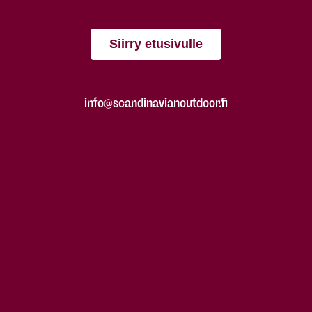
Siirry etusivulle
info@scandinavianoutdoor.fi