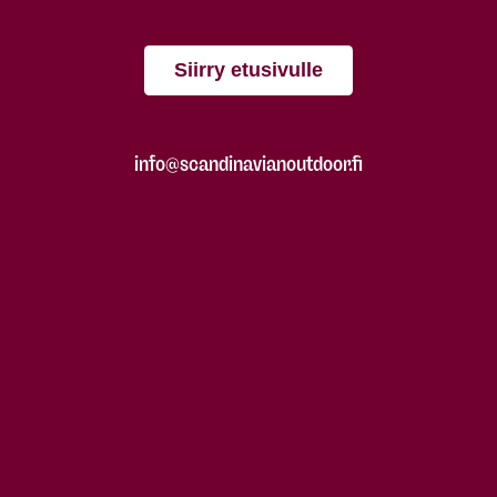
Siirry etusivulle
info@scandinavianoutdoor.fi