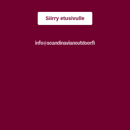
Siirry etusivulle
info@scandinavianoutdoor.fi