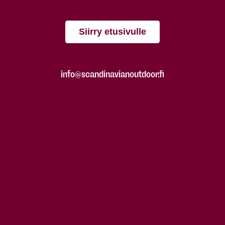
Siirry etusivulle
info@scandinavianoutdoor.fi