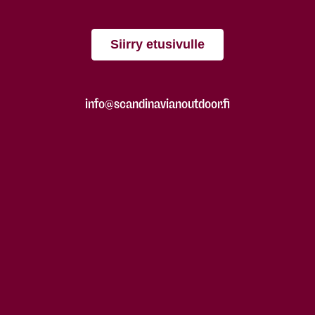
Siirry etusivulle
info@scandinavianoutdoor.fi