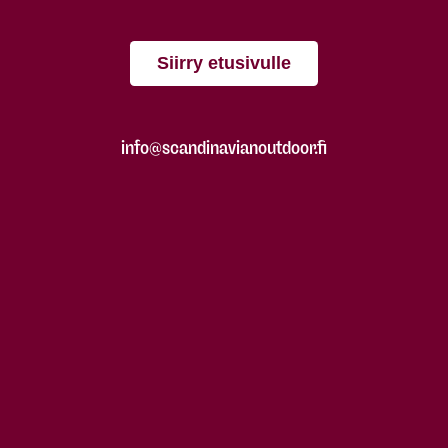
Siirry etusivulle
info@scandinavianoutdoor.fi