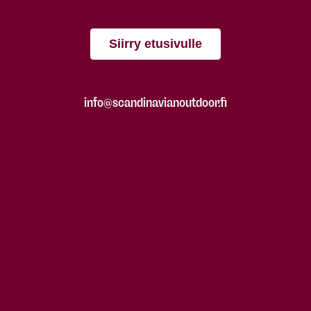
Siirry etusivulle
info@scandinavianoutdoor.fi