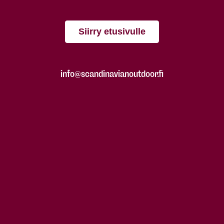
Siirry etusivulle
info@scandinavianoutdoor.fi