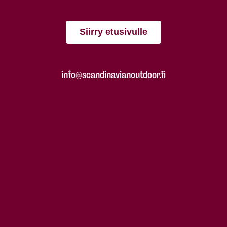
Siirry etusivulle
info@scandinavianoutdoor.fi