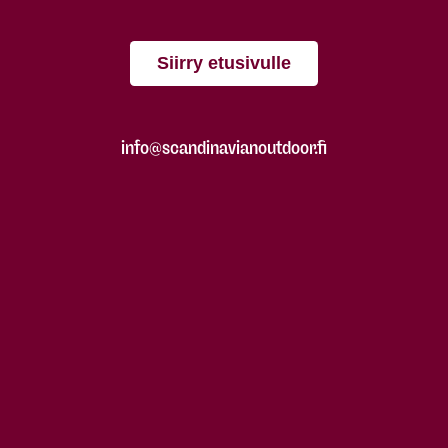
Siirry etusivulle
info@scandinavianoutdoor.fi