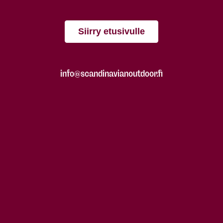
Siirry etusivulle
info@scandinavianoutdoor.fi