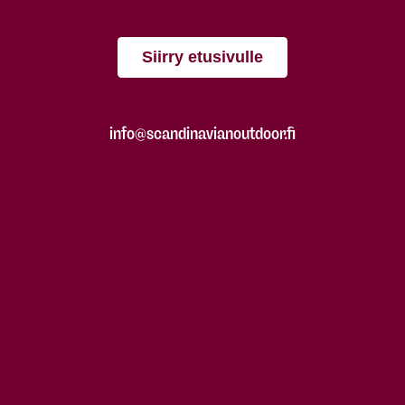
Siirry etusivulle
info@scandinavianoutdoor.fi