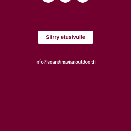
Siirry etusivulle
info@scandinavianoutdoor.fi