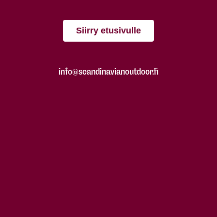
Siirry etusivulle
info@scandinavianoutdoor.fi