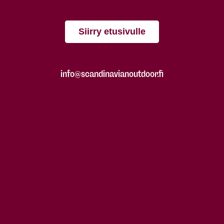
Siirry etusivulle
info@scandinavianoutdoor.fi