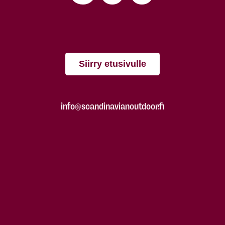
Siirry etusivulle
info@scandinavianoutdoor.fi