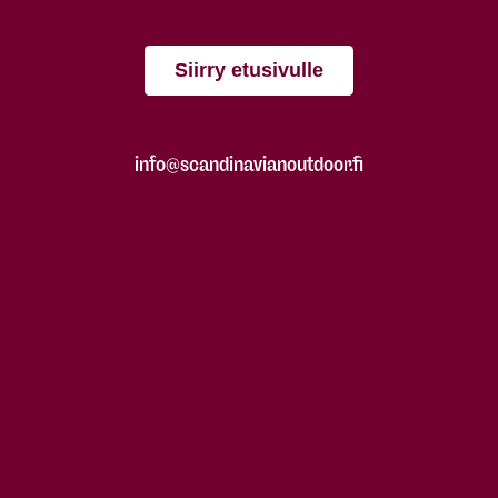
Siirry etusivulle
info@scandinavianoutdoor.fi