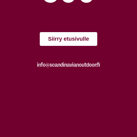
Siirry etusivulle
info@scandinavianoutdoor.fi