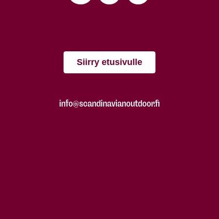
Siirry etusivulle
info@scandinavianoutdoor.fi