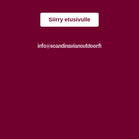
Siirry etusivulle
info@scandinavianoutdoor.fi