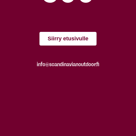
Siirry etusivulle
info@scandinavianoutdoor.fi