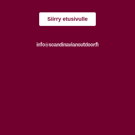
Siirry etusivulle
info@scandinavianoutdoor.fi