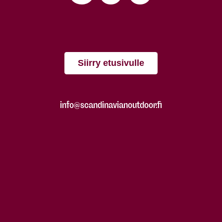
Siirry etusivulle
info@scandinavianoutdoor.fi