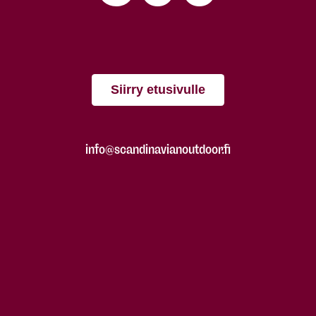
Siirry etusivulle
info@scandinavianoutdoor.fi