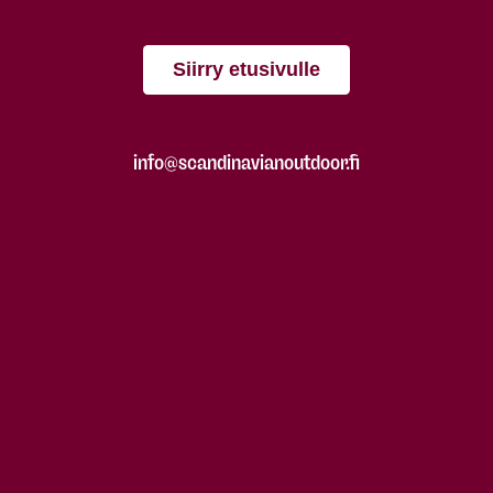
Siirry etusivulle
info@scandinavianoutdoor.fi