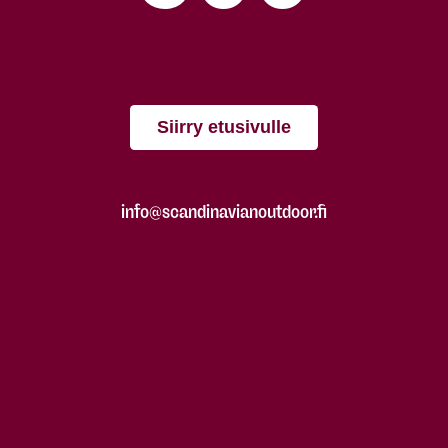
Siirry etusivulle
info@scandinavianoutdoor.fi