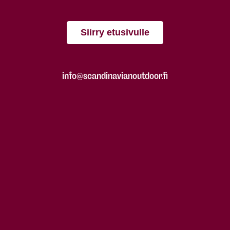
Siirry etusivulle
info@scandinavianoutdoor.fi