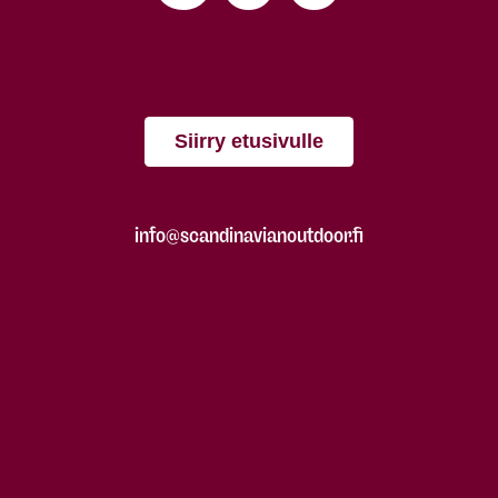
Siirry etusivulle
info@scandinavianoutdoor.fi