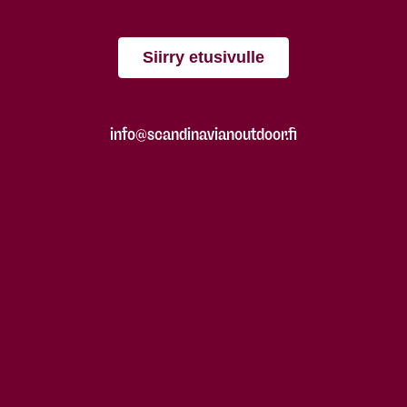
Siirry etusivulle
info@scandinavianoutdoor.fi