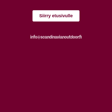
Siirry etusivulle
info@scandinavianoutdoor.fi