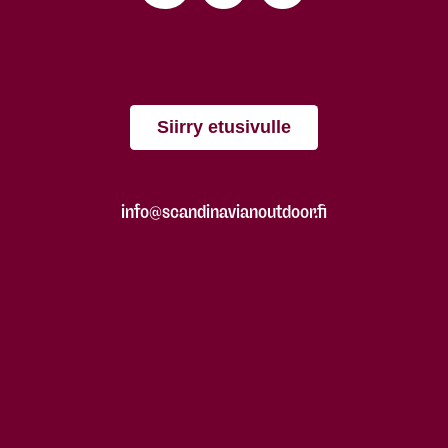
Siirry etusivulle
info@scandinavianoutdoor.fi