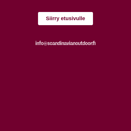
Siirry etusivulle
info@scandinavianoutdoor.fi