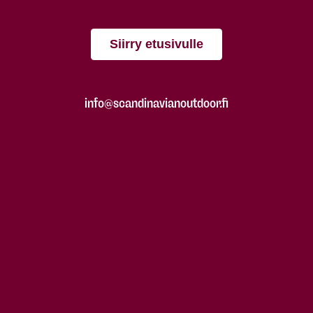
Siirry etusivulle
info@scandinavianoutdoor.fi