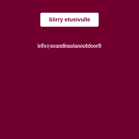
Siirry etusivulle
info@scandinavianoutdoor.fi