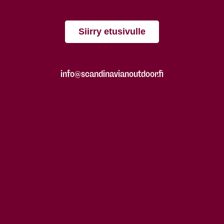
Siirry etusivulle
info@scandinavianoutdoor.fi