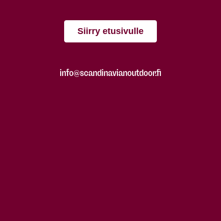
Siirry etusivulle
info@scandinavianoutdoor.fi