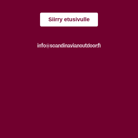
Siirry etusivulle
info@scandinavianoutdoor.fi