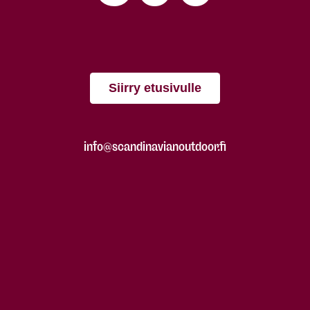
Siirry etusivulle
info@scandinavianoutdoor.fi