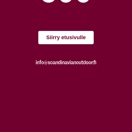
Siirry etusivulle
info@scandinavianoutdoor.fi