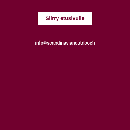
Siirry etusivulle
info@scandinavianoutdoor.fi