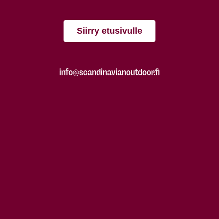
Siirry etusivulle
info@scandinavianoutdoor.fi