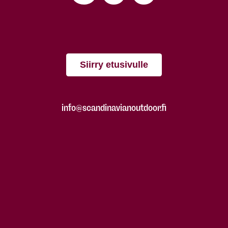
Siirry etusivulle
info@scandinavianoutdoor.fi