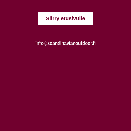
Siirry etusivulle
info@scandinavianoutdoor.fi