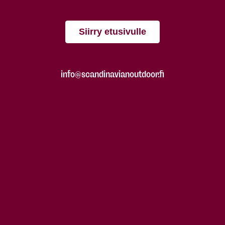
Siirry etusivulle
info@scandinavianoutdoor.fi