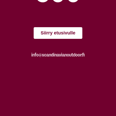
Siirry etusivulle
info@scandinavianoutdoor.fi