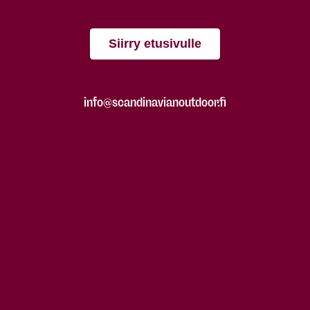
Siirry etusivulle
info@scandinavianoutdoor.fi