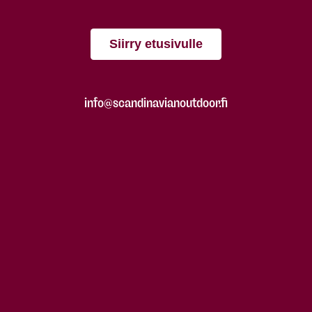
Siirry etusivulle
info@scandinavianoutdoor.fi