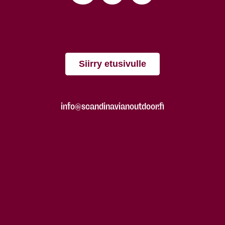
Siirry etusivulle
info@scandinavianoutdoor.fi