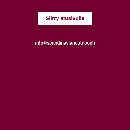
Siirry etusivulle
info@scandinavianoutdoor.fi