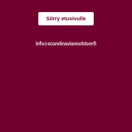
Siirry etusivulle
info@scandinavianoutdoor.fi